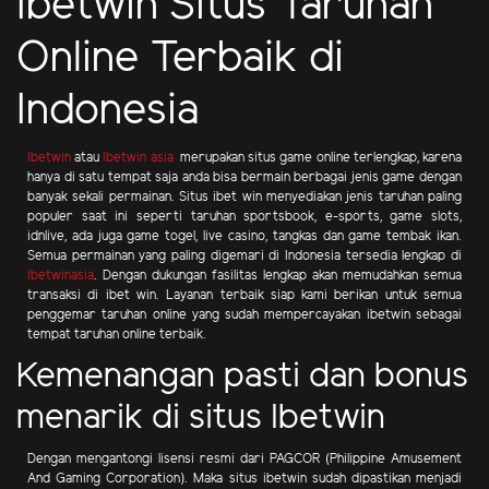
Ibetwin Situs Taruhan
Online Terbaik di
Indonesia
Ibetwin
atau
Ibetwin asia
merupakan situs game online terlengkap, karena
hanya di satu tempat saja anda bisa bermain berbagai jenis game dengan
banyak sekali permainan. Situs ibet win menyediakan jenis taruhan paling
populer saat ini seperti taruhan sportsbook, e-sports, game slots,
idnlive, ada juga game togel, live casino, tangkas dan game tembak ikan.
Semua permainan yang paling digemari di Indonesia tersedia lengkap di
Ibetwinasia
. Dengan dukungan fasilitas lengkap akan memudahkan semua
transaksi di ibet win. Layanan terbaik siap kami berikan untuk semua
penggemar taruhan online yang sudah mempercayakan ibetwin sebagai
tempat taruhan online terbaik.
Kemenangan pasti dan bonus
menarik di situs Ibetwin
Dengan mengantongi lisensi resmi dari PAGCOR (Philippine Amusement
And Gaming Corporation). Maka situs ibetwin sudah dipastikan menjadi