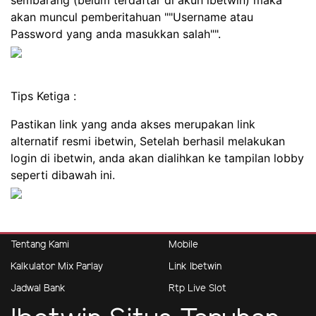
sembarang (belum terdaftar di akun ibetwin) maka
akan muncul pemberitahuan ""Username atau
Password yang anda masukkan salah"".
Tips Ketiga :
Pastikan link yang anda akses merupakan link
alternatif resmi ibetwin, Setelah berhasil melakukan
login di ibetwin, anda akan dialihkan ke tampilan lobby
seperti dibawah ini.
Tentang Kami
Mobile
Kalkulator Mix Parlay
Link Ibetwin
Jadwal Bank
Rtp Live Slot