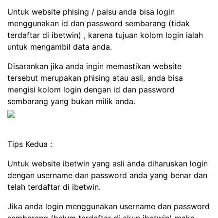
Untuk website phising / palsu anda bisa login
menggunakan id dan password sembarang (tidak
terdaftar di ibetwin) , karena tujuan kolom login ialah
untuk mengambil data anda.
Disarankan jika anda ingin memastikan website
tersebut merupakan phising atau asli, anda bisa
mengisi kolom login dengan id dan password
sembarang yang bukan milik anda.
Tips Kedua :
Untuk website ibetwin yang asli anda diharuskan login
dengan username dan password anda yang benar dan
telah terdaftar di ibetwin.
Jika anda login menggunakan username dan password